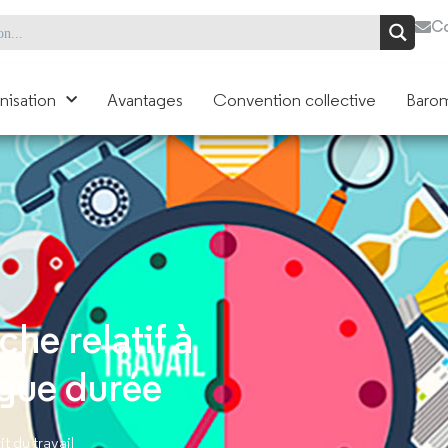
Co
nisation
Avantages
Convention collective
Barom
he relatif à
ongue durée
t du travail