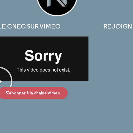
LE CNEC SUR VIMEO
REJOIGN
S'abonner à la chaîne Vimeo