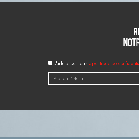
R
notr
J'ai lu et compris
la politique de confident