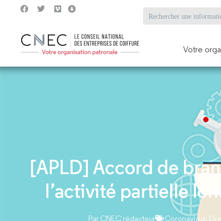
Votre orga
[APLD] Accord de branc
l’activité partielle l
Par
CNEC rédacteur
Coronavirus
,
Droi