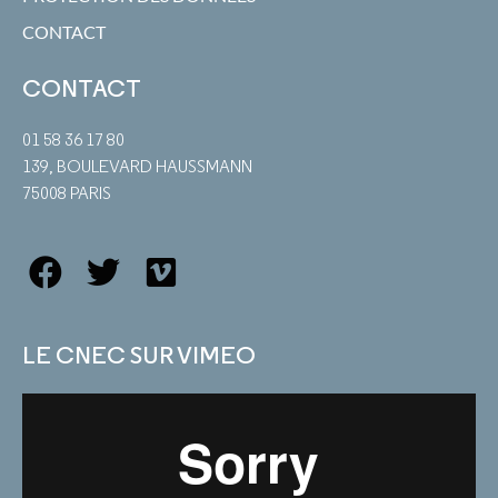
CONTACT
CONTACT
01 58 36 17 80
139, BOULEVARD HAUSSMANN
75008 PARIS
LE CNEC SUR VIMEO