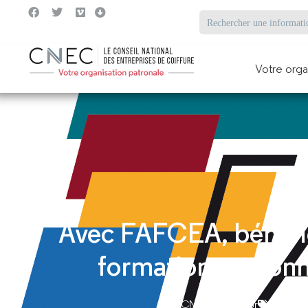
Votre orga
Avec FAFCEA, bénéfi
formation personn
Par
CNEC rédacteur
Formati