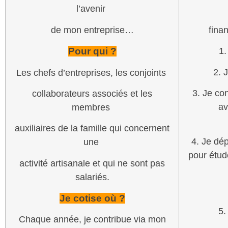
l’avenir
de mon entreprise…
fina
Pour qui ?
1.
2. 
Les chefs d’entreprises, les conjoints
3. Je co
collaborateurs associés et les
av
membres
auxiliaires de la famille qui concernent
4. Je d
une
pour étude
activité artisanale et qui ne sont pas
salariés.
Je cotise où ?
5.
Chaque année, je contribue via mon