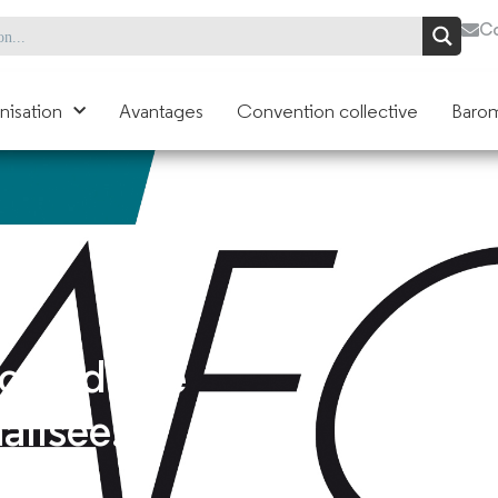
Co
nisation
Avantages
Convention collective
Barom
ciez d’une
alisée.
on