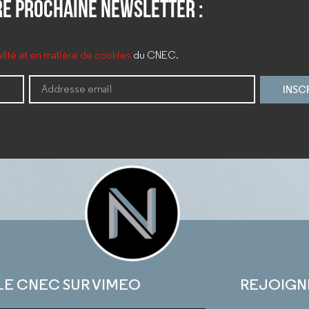
e prochaine newsletter :
ialité et en matière de cookies
du CNEC.
INSC
LE CNEC SUR VIMEO
REJOIGN