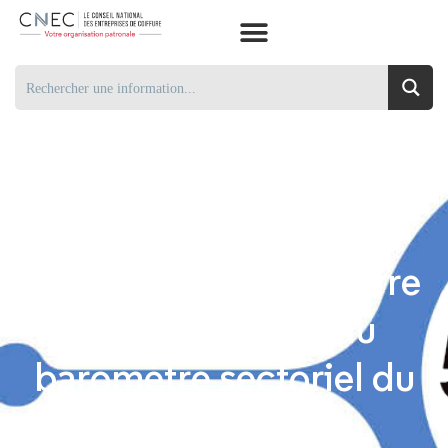
61,70 € : c’est le chiffre
du mois de juin du
baromètre sectoriel du
CNEC.