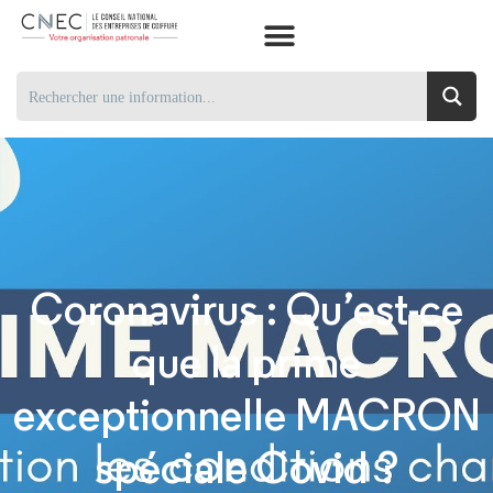
Coronavirus : Qu’est-ce
que la prime
exceptionnelle MACRON
spéciale Covid ?