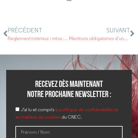
PRÉCÉDENT
SUIVANT
Règlement intérieur : mise en place et contenu
Mentions obligatoires d’une facture : ce qui change au 1er octobre
Recevez dès maintenant
notre prochaine newsletter :
J'ai lu et compris
la politique de confidentialité et
en matière de cookies
du CNEC.