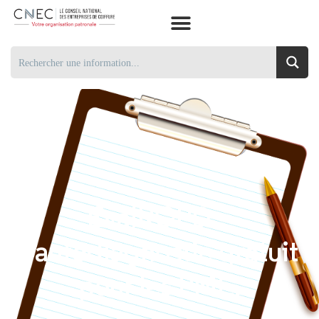
EvalRGPD –
l’autodiagnostic gratuit
pour les PME.