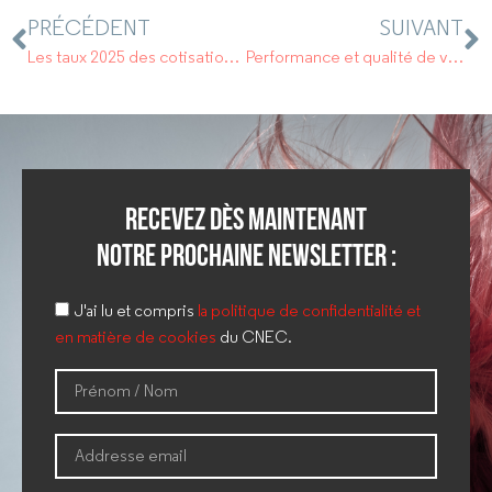
PRÉCÉDENT
SUIVANT
Les taux 2025 des cotisations AT/MP sont publiés.
Performance et qualité de vie au travail : l’action sociale d’AG2R LA MONDIALE adapte son offre pour les entreprises et leurs salariés
Recevez dès maintenant
notre prochaine newsletter :
J'ai lu et compris
la politique de confidentialité et
en matière de cookies
du CNEC.