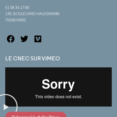
01 58 36 17 80
139, BOULEVARD HAUSSMANN
75008 PARIS
LE CNEC SUR VIMEO
S'abonner à la chaîne Vimeo