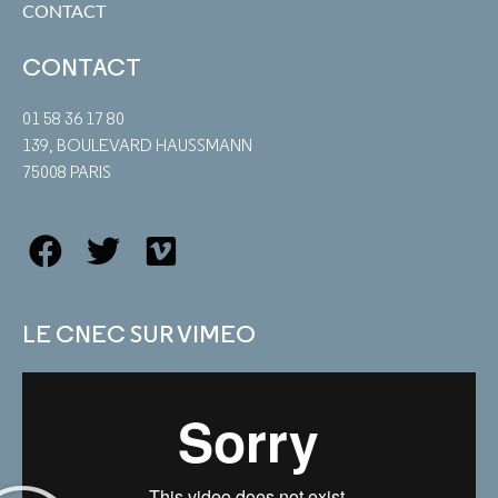
CONTACT
CONTACT
01 58 36 17 80
139, BOULEVARD HAUSSMANN
75008 PARIS
LE CNEC SUR VIMEO