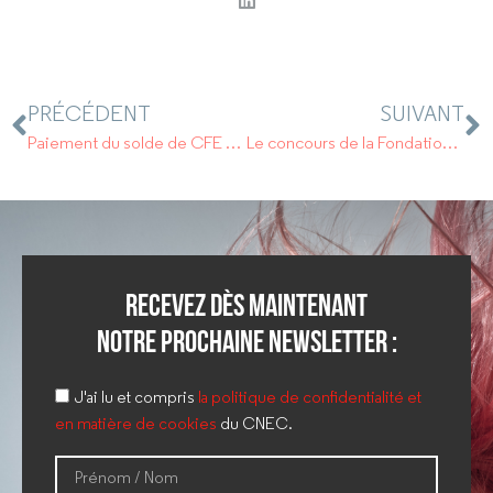
PRÉCÉDENT
SUIVANT
Paiement du solde de CFE 2024, c’est pour bientôt !
Le concours de la Fondation Guillaume, c’est maintenant !
Recevez dès maintenant
notre prochaine newsletter :
J'ai lu et compris
la politique de confidentialité et
en matière de cookies
du CNEC.