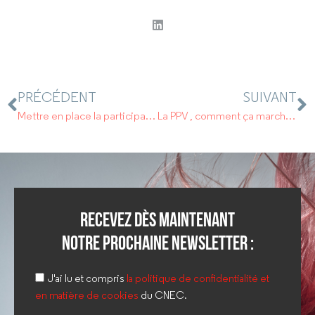
PRÉCÉDENT
SUIVANT
Mettre en place la participation dans votre entreprise.
La PPV , comment ça marche ?
Recevez dès maintenant
notre prochaine newsletter :
J'ai lu et compris
la politique de confidentialité et
en matière de cookies
du CNEC.