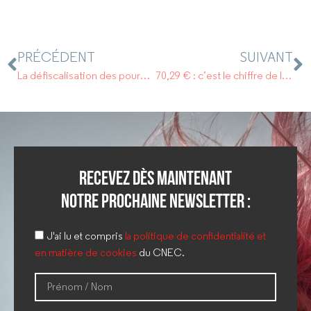
PRÉCÉDENT
SUIVANT
La défiscalisation des pourboires prolongée d’un an .
70,29 € : c’est le chiffre de la semaine du baromètre du CNEC.
Recevez dès maintenant
notre prochaine newsletter :
J'ai lu et compris
la politique de confidentialité et
en matière de cookies
du CNEC.