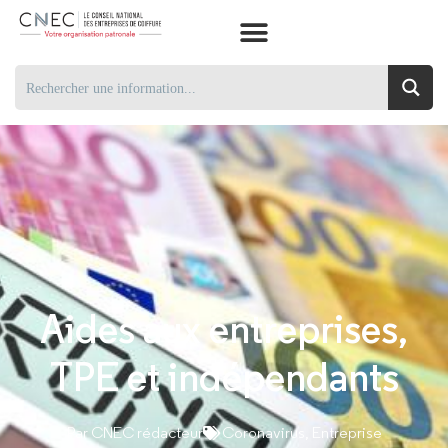
Aides aux entreprises,
TPE et indépendants
Par
CNEC rédacteur
Coronavirus
,
Entreprise