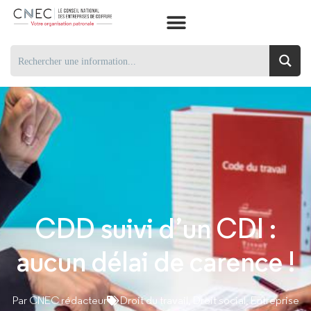
CDD suivi d’un CDI :
aucun délai de carence !
Par
CNEC rédacteur
Droit du travail
,
Droit social
,
Entreprise