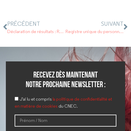
PRÉCÉDENT
SUIVANT
Déclaration de résultats : RDV en mai !
Registre unique du personnel : quelles sont vos obligations ?
Recevez dès maintenant
notre prochaine newsletter :
J'ai lu et compris
la politique de confidentialité et
en matière de cookies
du CNEC.