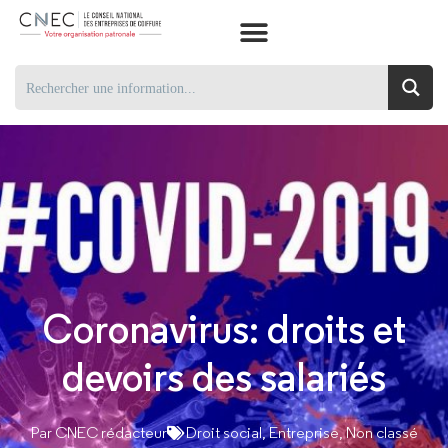
Coronavirus: droits et
devoirs des salariés
Par
CNEC rédacteur
Droit social
,
Entreprise
,
Non classé