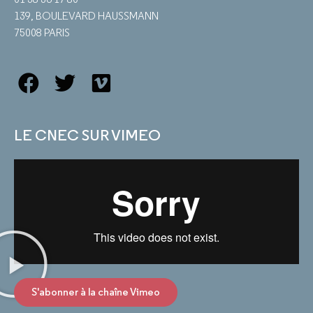
139, BOULEVARD HAUSSMANN
75008 PARIS
LE CNEC SUR VIMEO
S'abonner à la chaîne Vimeo