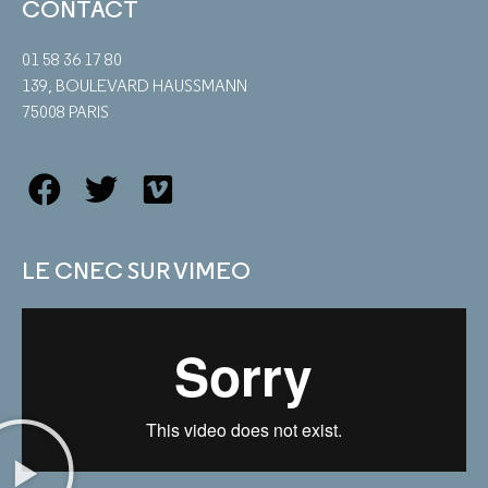
CONTACT
01 58 36 17 80
139, BOULEVARD HAUSSMANN
75008 PARIS
LE CNEC SUR VIMEO