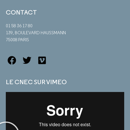
CONTACT
01 58 36 17 80
139, BOULEVARD HAUSSMANN
75008 PARIS
LE CNEC SUR VIMEO