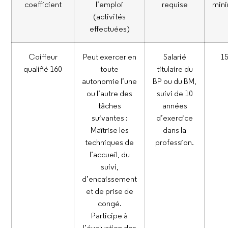
coefficient
l’emploi
requise
min
(activités
effectuées)
Coiffeur
Peut exercer en
Salarié
1
qualifié 160
toute
titulaire du
autonomie l’une
BP ou du BM,
ou l’autre des
suivi de 10
tâches
années
suivantes :
d’exercice
Maîtrise les
dans la
techniques de
profession.
l’accueil, du
suivi,
d’encaissement
et de prise de
congé.
Participe à
l’évaluation des