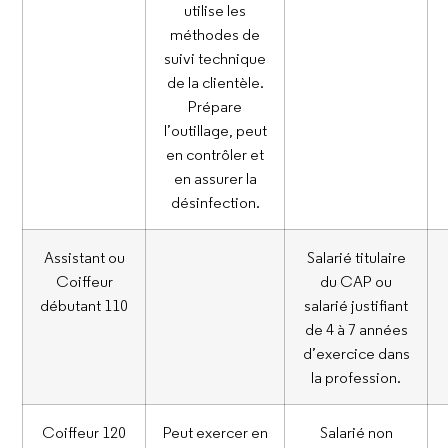
utilise les
méthodes de
suivi technique
de la clientèle.
Prépare
l’outillage, peut
en contrôler et
en assurer la
désinfection.
Assistant ou
Salarié titulaire
Coiffeur
du CAP ou
débutant 110
salarié justifiant
de 4 à 7 années
d’exercice dans
la profession.
Coiffeur 120
Peut exercer en
Salarié non