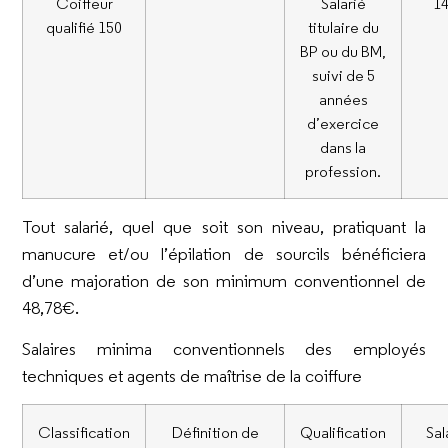
Coiffeur
Salarié
1
qualifié 150
titulaire du
BP ou du BM,
suivi de 5
années
d’exercice
dans la
profession.
Tout salarié, quel que soit son niveau, pratiquant la
manucure et/ou l’épilation de sourcils bénéficiera
d’une majoration de son minimum conventionnel de
48,78€.
Salaires minima conventionnels des employés
techniques et agents de maîtrise de la coiffure
Classification
Définition de
Qualification
Sal