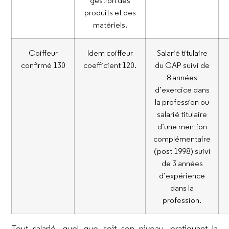
produits et des
matériels.
Coiffeur
Idem coiffeur
Salarié titulaire
confirmé 130
coefficient 120.
du CAP suivi de
8 années
d’exercice dans
la profession ou
salarié titulaire
d’une mention
complémentaire
(post 1998) suivi
de 3 années
d’expérience
dans la
profession.
Tout salarié, quel que soit son niveau, pratiquant la