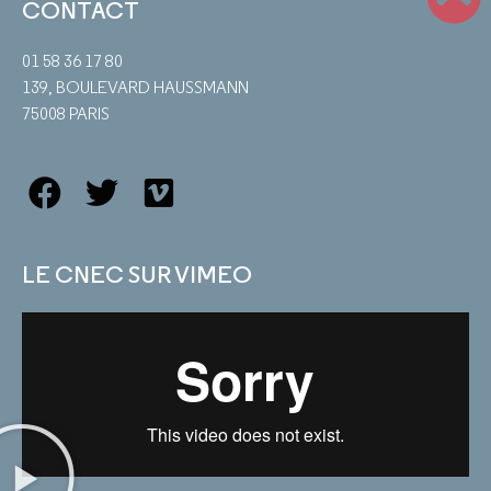
CONTACT
01 58 36 17 80
139, BOULEVARD HAUSSMANN
75008 PARIS
LE CNEC SUR VIMEO