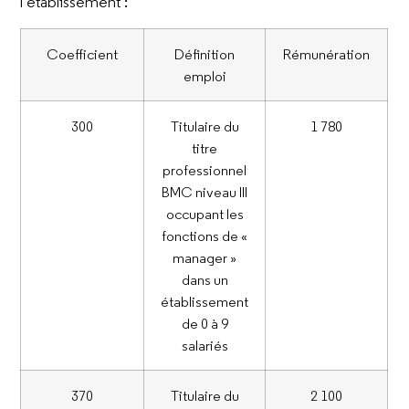
l’établissement :
Coefficient
Définition
Rémunération
emploi
300
Titulaire du
1 780
titre
professionnel
BMC niveau III
occupant les
fonctions de «
manager »
dans un
établissement
de 0 à 9
salariés
370
Titulaire du
2 100