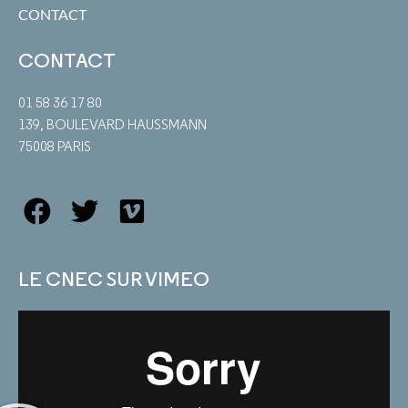
CONTACT
CONTACT
01 58 36 17 80
139, BOULEVARD HAUSSMANN
75008 PARIS
LE CNEC SUR VIMEO