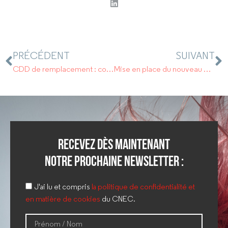
PRÉCÉDENT
SUIVANT
CDD de remplacement : comment y mettre fin ?
Mise en place du nouveau CSE : Date limite le 1er janvier 2020.
Recevez dès maintenant
notre prochaine newsletter :
J'ai lu et compris
la politique de confidentialité et
en matière de cookies
du CNEC.