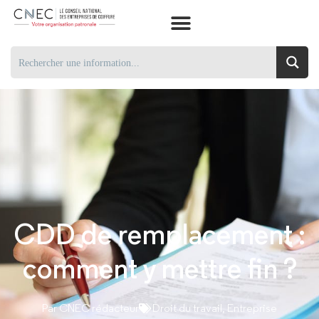
CDD de remplacement :
comment y mettre fin ?
Par
CNEC rédacteur
Droit du travail
,
Entreprise