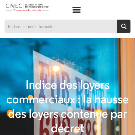
Indice des loyers
commerciaux : la hausse
des loyers contenue par
décret