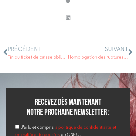
PRÉCÉDENT
SUIVANT
Fin du ticket de caisse obligatoire : entrée en vigueur repoussée au 1er avril 2023.
Homologation des ruptures conventionnelles : dès le 1er avril, la télétransmission devient obligatoire
Recevez dès maintenant
notre prochaine newsletter :
J'ai lu et compris
la politique de confidentialité et
en matière de cookies
du CNEC.