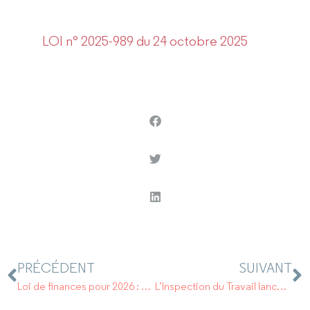
LOI n° 2025-989 du 24 octobre 2025
PRÉCÉDENT
SUIVANT
Loi de finances pour 2026 : Pas de suppression anticipée pour la CVAE.
L’Inspection du Travail lance une campagne de contrôles visant le salariat déguisé.