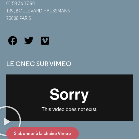
01 58 36 17 80
139, BOULEVARD HAUSSMANN
75008 PARIS
LE CNEC SUR VIMEO
S'abonner à la chaîne Vimeo