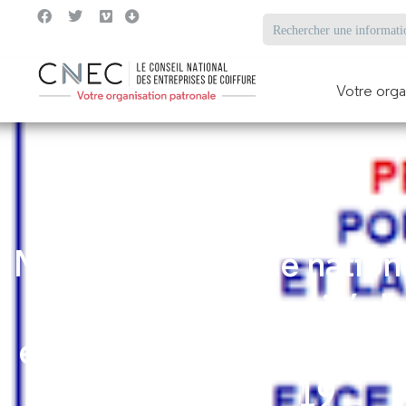
Votre orga
Nouveau Protocole nationa
la santé et la sécurité d
entreprise face à l’épid
19