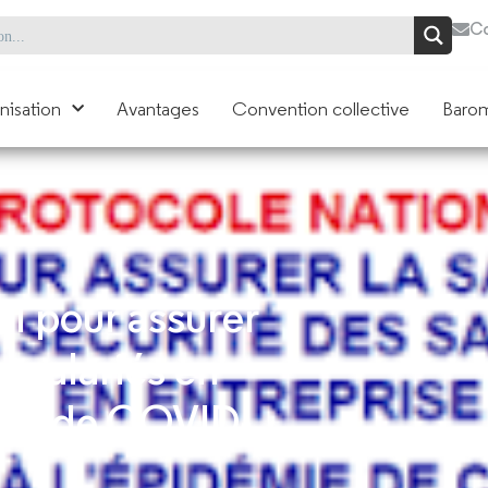
Co
nisation
Avantages
Convention collective
Barom
l pour assurer
es salariés en
émie de COVID-