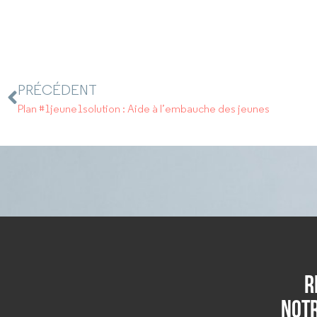
PRÉCÉDENT
Plan #1jeune1solution : Aide à l’embauche des jeunes
R
notr