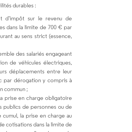
lités durables :
t d’impôt sur le revenu de
les
dans la limite de
700 €
par
urant
au sens strict (essence,
nsemble des salariés engageant
ion de véhicules électriques,
urs déplacements entre leur
nc
par dérogation y compris à
s en commun
;
la
prise en charge obligatoire
s publics de personnes ou de
e cumul, la prise en charge au
e cotisations dans la limite de