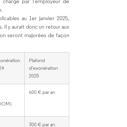
n charge par l’employeur de
.
icables au 1er janvier 2025,
 Il y aurait donc un retour aux
ion seront majorées de façon
nération
Plafond
24
d’exonération
2025
600 € par an
 DOM)
300 € par an