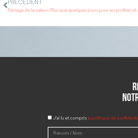
PRÉCÉDENT
R
notr
J'ai lu et compris
la politique de confident