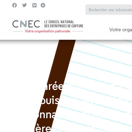
Votre orga
Une marée noire menace 
depuis le 6 août. Une
étonnante est mise en
barrière faites de bouée