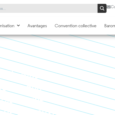
Co
nisation
Avantages
Convention collective
Barom
l’Île Maurice
 technique
 place: une
s de cheveux.