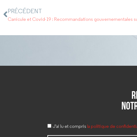
PRÉCÉDENT
R
notr
J'ai lu et compris
la politique de confident