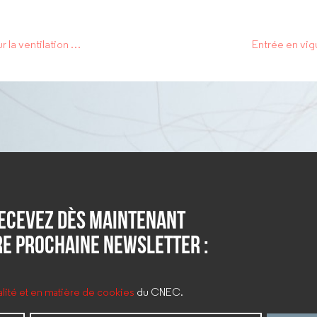
Canicule et Covid-19 : Recommandations gouvernementales sur la ventilation et la climatisation des locaux
Entrée en vig
ecevez dès maintenant
e prochaine newsletter :
ialité et en matière de cookies
du CNEC.