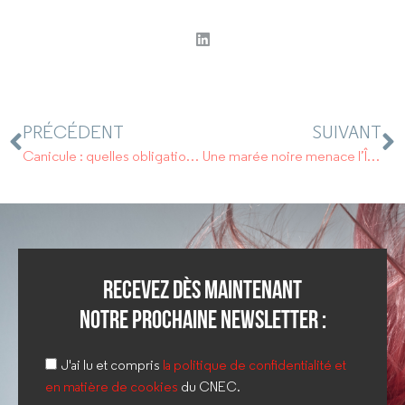
PRÉCÉDENT
SUIVANT
Canicule : quelles obligations pour l’employeur ?
Une marée noire menace l’Île Maurice depuis le 6 août. Une technique étonnante est mise en place: une barrière faites de bouées de cheveux.
Recevez dès maintenant
notre prochaine newsletter :
J'ai lu et compris
la politique de confidentialité et
en matière de cookies
du CNEC.