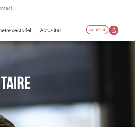
ntact
ètre sectoriel
Actualités
Adhérer
taire