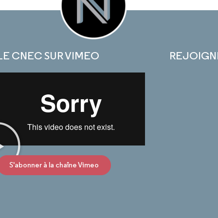
LE CNEC SUR VIMEO
REJOIGN
S'abonner à la chaîne Vimeo